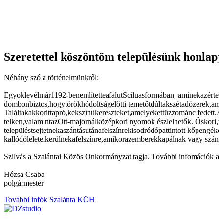
Szeretettel köszöntöm településünk honlap
Néhány szó a történelmünkről:
Egyoklevélmár1192-benemlítetteafalutSciluasformában, aminekazértel
dombonbiztos,hogytörökhódoltságelőtti temetőtdúltakszétadózerek,am
Találtakakkorittapró,kékszínűkereszteket,amelyekettűzzománc fedett
telken,valamintazOtt-majornálközépkori nyomok észlelhetők. Őskori,
településtsejtetnekaszántásutánafelszínrekisodródópattintott kőpeng
kallódóleleteikerülnekafelszínre,amikorazemberekkapálnak vagy szán
Szilvás a Szalántai Közös Önkormányzat tagja. További infomációk az
Hózsa Csaba
polgármester
További infók
Szalánta KÖH