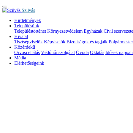
Szilvás
Hirdetmények
Településünk
Településtörténet
Környezetvédelem
Egyházak
Civil szervezet
Hivatal
Tisztségviselők
Képviselők
Bizottságok és tagjaik
Polgármester
Közérdekű
Orvosi ellátás
Védőnői szolgálat
Óvoda
Oktatás
Idősek nappali 
Média
Elérhetőségeink