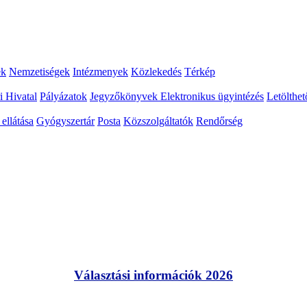
ek
Nemzetiségek
Intézmenyek
Közlekedés
Térkép
i Hivatal
Pályázatok
Jegyzőkönyvek
Elektronikus ügyintézés
Letölthe
ellátása
Gyógyszertár
Posta
Közszolgáltatók
Rendőrség
Választási információk 2026