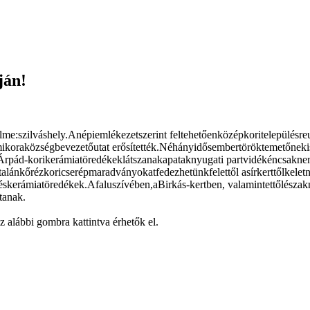
ján!
me:szilváshely.Anépiemlékezetszerint feltehetőenközépkoritelepülésre
ikoraközségbevezetőutat erősítették.Néhányidősembertöröktemetőnekisv
.Árpád-korikerámiatöredékeklátszanakapataknyugati partvidékéncsakne
talánkőrézkoricserépmaradványokatfedezhetünkfelettől asírkerttőlkel
ékéskerámiatöredékek.Afaluszívében,aBirkás-kertben, valamintettőlész
tanak.
 alábbi gombra kattintva érhetők el.