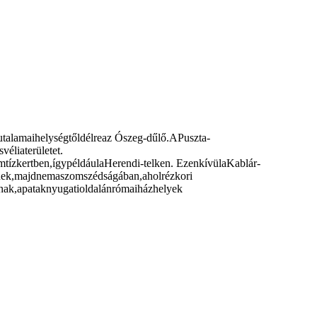
utalamaihelységtőldélreaz Ószeg-dűlő.APuszta-
éliaterületet.
mtízkertben,ígypéldáulaHerendi-telken. EzenkívülaKablár-
etnek,majdnemaszomszédságában,aholrézkori
aknak,apataknyugatioldalánrómaiházhelyek